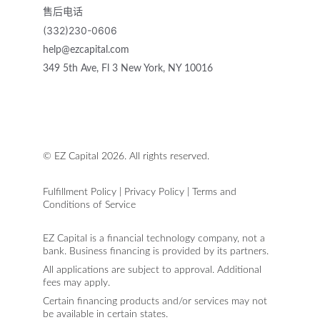
售后电话
(332)230-0606
help@ezcapital.com
349 5th Ave, Fl 3 New York, NY 10016
© EZ Capital 2026. All rights reserved.
Fulfillment Policy
 | 
Privacy Policy
| 
Terms and 
Conditions of Service
EZ Capital is a financial technology company, not a 
bank. Business financing is provided by its partners.
All applications are subject to approval. Additional 
fees may apply.
Certain financing products and/or services may not 
be available in certain states.