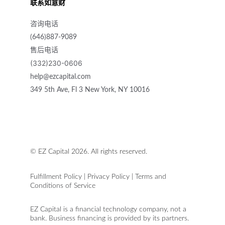
联系如意财
咨
询电
话
(646)887-9089
售后电话
(332)230-0606
help@ezcapital.com
349 5th Ave, Fl 3 New York, NY 10016
© EZ Capital 2026. All rights reserved.
Fulfillment Policy
 | 
Privacy Policy
| 
Terms and 
Conditions of Service
EZ Capital is a financial technology company, not a 
bank. Business financing is provided by its partners.